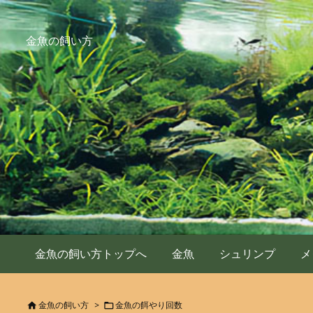
金魚の飼い方
金魚の飼い方トップへ
金魚
シュリンプ
メ
金魚の飼い方
>
金魚の餌やり回数

